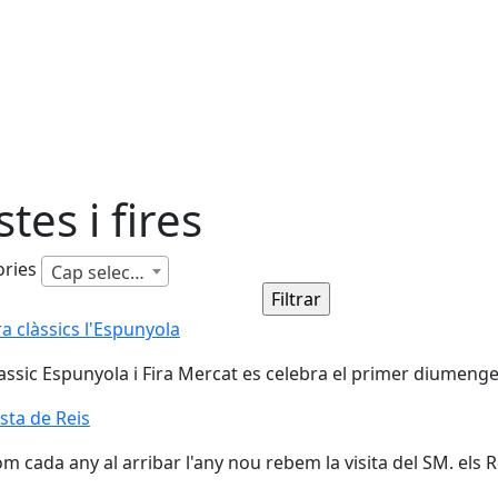
stes i fires
ories
Cap selecció
ra clàssics l'Espunyola
assic Espunyola i Fira Mercat es celebra el primer diumeng
sta de Reis
sta de Reis
m cada any al arribar l'any nou rebem la visita del SM. els 