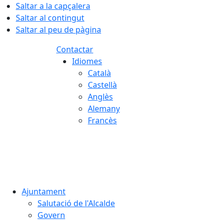
Saltar a la capçalera
Saltar al contingut
Saltar al peu de pàgina
Contactar
Idiomes
Català
Castellà
Anglès
Alemany
Francès
06.08.2026 | 19:36
Ajuntament
Salutació de l'Alcalde
Govern