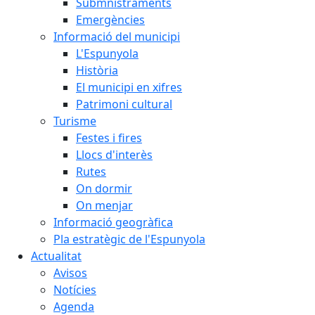
Submnistraments
Emergències
Informació del municipi
L'Espunyola
Història
El municipi en xifres
Patrimoni cultural
Turisme
Festes i fires
Llocs d'interès
Rutes
On dormir
On menjar
Informació geogràfica
Pla estratègic de l'Espunyola
Actualitat
Avisos
Notícies
Agenda