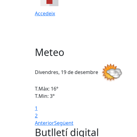
Accedeix
Meteo
Divendres, 19 de desembre
T.Màx: 16°
T.Min: 3°
1
2
Anterior
Següent
Butlletí digital