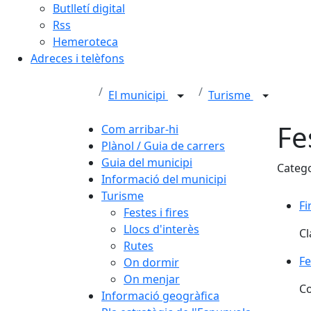
Butlletí digital
Rss
Hemeroteca
Adreces i telèfons
El municipi
Turisme
Fe
Com arribar-hi
Plànol / Guia de carrers
Guia del municipi
Categ
Informació del municipi
Turisme
Fi
Festes i fires
Llocs d'interès
Cl
Rutes
Fe
Fe
On dormir
On menjar
Co
Informació geogràfica