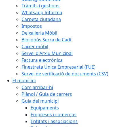
Tràmits i gestions
Whatsapp Informa
Carpeta ciutadana
Impostos
Deixalleria Mòbil
Bibliobús Serra de Cadí
Caixer mòbil
Servei d'Arxiu Municipal
Factura electrònica
Finestreta Única Empresarial (FUE)
Servei de verificació de documents (CSV)
El municipi
Com arribar-hi
Plànol / Guia de carrers
Guia del municipi
Equipaments
Empreses i comerços
Entitats i associacions