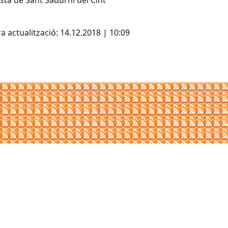
sta de Sant Sadurni del Cint
cebook
X
a actualització: 14.12.2018 | 10:09