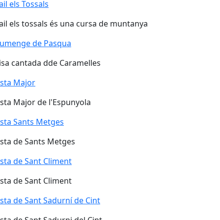
ail els Tossals
ail els Tossals
ail els tossals és una cursa de muntanya
iumenge de Pasqua
sa cantada dde Caramelles
sta Major
sta Major de l'Espunyola
sta Sants Metges
sta de Sants Metges
sta de Sant Climent
sta de Sant Climent
sta de Sant Sadurní de Cint