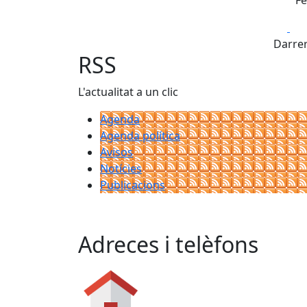
Fe
Fa
Darrer
RSS
L'actualitat a un clic
Agenda
Agenda política
Avisos
Notícies
Publicacions
Adreces i telèfons