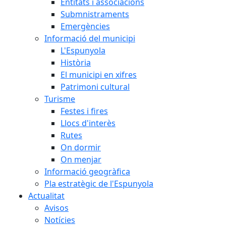
Entitats i associacions
Submnistraments
Emergències
Informació del municipi
L'Espunyola
Història
El municipi en xifres
Patrimoni cultural
Turisme
Festes i fires
Llocs d'interès
Rutes
On dormir
On menjar
Informació geogràfica
Pla estratègic de l'Espunyola
Actualitat
Avisos
Notícies