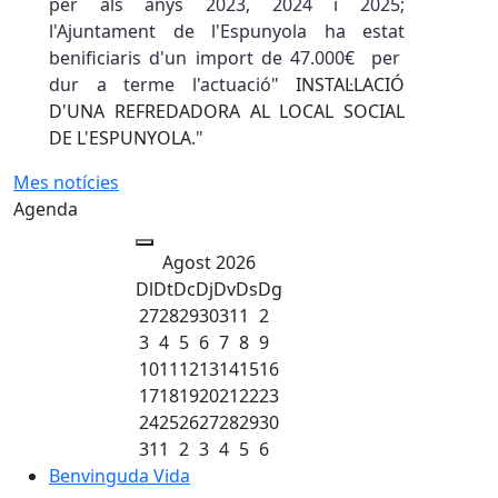
per als anys 2023, 2024 i 2025;
l'Ajuntament de l'Espunyola ha estat
benificiaris d'un import de 47.000€ per
dur a terme l'actuació"
INSTAL·LACIÓ
D'UNA REFREDADORA AL LOCAL SOCIAL
DE L'ESPUNYOLA
."
Mes notícies
Agenda
Agost 2026
Dl
Dt
Dc
Dj
Dv
Ds
Dg
27
28
29
30
31
1
2
3
4
5
6
7
8
9
10
11
12
13
14
15
16
17
18
19
20
21
22
23
24
25
26
27
28
29
30
31
1
2
3
4
5
6
Benvinguda Vida
Benvinguda Vida