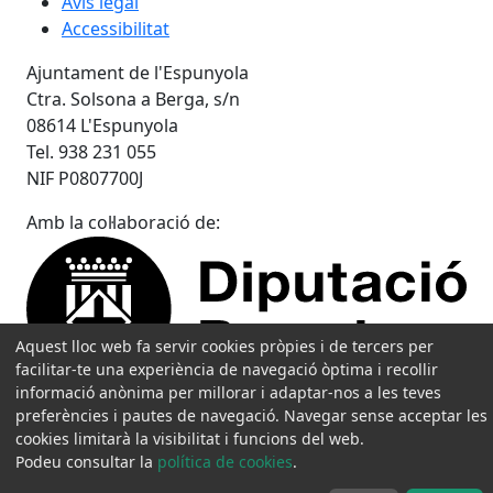
Avís legal
Accessibilitat
Ajuntament de l'Espunyola
Ctra. Solsona a Berga, s/n
08614 L'Espunyola
Tel. 938 231 055
NIF P0807700J
Amb la col·laboració de:
Aquest lloc web fa servir cookies pròpies i de tercers per
facilitar-te una experiència de navegació òptima i recollir
informació anònima per millorar i adaptar-nos a les teves
preferències i pautes de navegació. Navegar sense acceptar les
cookies limitarà la visibilitat i funcions del web.
Podeu consultar la
política de cookies
.