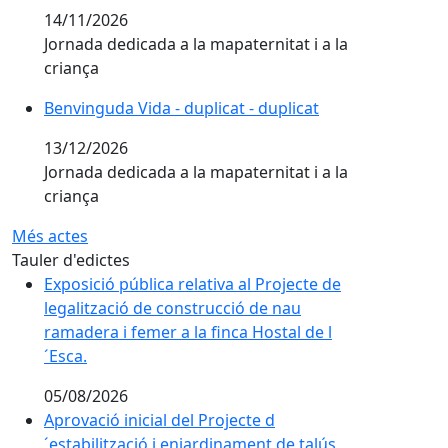
14/11/2026
Jornada dedicada a la mapaternitat i a la
criança
Benvinguda Vida - duplicat - duplicat
Benvinguda Vida - duplicat - duplicat
13/12/2026
Jornada dedicada a la mapaternitat i a la
criança
Més actes
Tauler d'edictes
Exposició pública relativa al Projecte de
legalització de construcció de nau
ramadera i femer a la finca Hostal de l
´Esca.
05/08/2026
Aprovació inicial del Projecte d
´estabilització i enjardinament de talús