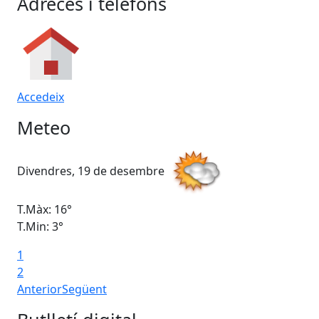
Adreces i telèfons
Accedeix
Meteo
Divendres, 19 de desembre
Di
T.Màx: 16°
T.M
T.Min: 3°
T.M
1
Ta
2
Anterior
Següent