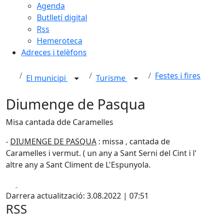
Agenda
Butlletí digital
Rss
Hemeroteca
Adreces i telèfons
Festes i fires
El municipi
Turisme
Diumenge de Pasqua
Misa cantada dde Caramelles
-
DIUMENGE DE PASQUA
: missa , cantada de
Caramelles i vermut. ( un any a Sant Serni del Cint i l'
altre any a Sant Climent de L'Espunyola.
Facebook
X
Darrera actualització: 3.08.2022 | 07:51
RSS