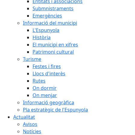
Entitats i associacions
Submnistraments
Emergències
Informació del municipi
L'Espunyola
Història
El municipi en xifres
Patrimoni cultural
Turisme
Festes i fires
Llocs d'interès
Rutes
On dormir
On menjar
Informació geogràfica
Pla estratègic de l'Espunyola
Actualitat
Avisos
Notícies