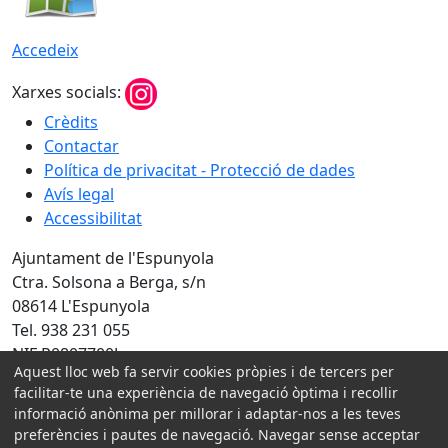
Accedeix
Xarxes socials:
Crèdits
Contactar
Política de privacitat - Protecció de dades
Avís legal
Accessibilitat
Ajuntament de l'Espunyola
Ctra. Solsona a Berga, s/n
08614 L'Espunyola
Tel. 938 231 055
NIF P0807700J
Aquest lloc web fa servir cookies pròpies i de tercers per
facilitar-te una experiència de navegació òptima i recollir
Amb la col·laboració de:
informació anònima per millorar i adaptar-nos a les teves
preferències i pautes de navegació. Navegar sense acceptar