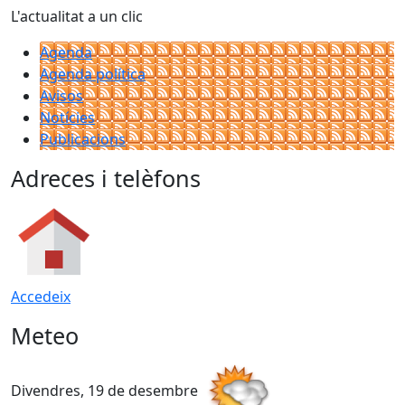
L'actualitat a un clic
Agenda
Agenda política
Avisos
Notícies
Publicacions
Adreces i telèfons
Accedeix
Meteo
Divendres, 19 de desembre
D