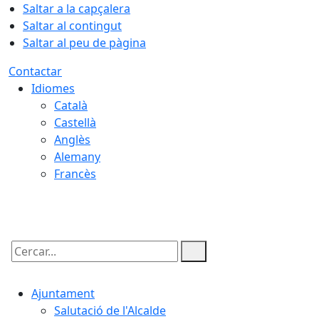
Saltar a la capçalera
Saltar al contingut
Saltar al peu de pàgina
Contactar
Idiomes
Català
Castellà
Anglès
Alemany
Francès
08.08.2026 | 07:43
Cercar:
Ajuntament
Salutació de l'Alcalde