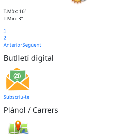
T.Màx: 16°
T
T.Min: 3°
T
1
T
2
Anterior
Següent
Butlletí digital
Subscriu-te
Plànol / Carrers