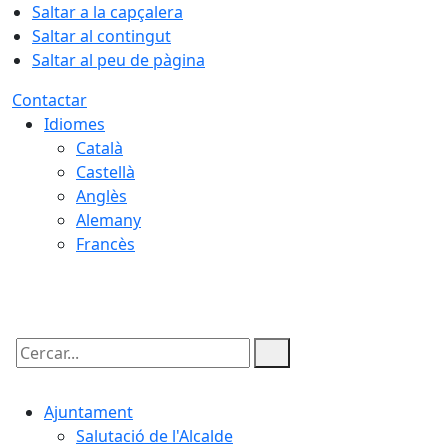
Saltar a la capçalera
Saltar al contingut
Saltar al peu de pàgina
Contactar
Idiomes
Català
Castellà
Anglès
Alemany
Francès
09.08.2026 | 12:31
Cercar:
Ajuntament
Salutació de l'Alcalde