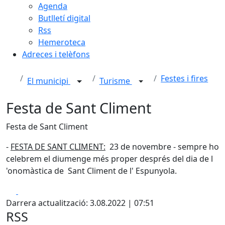
Agenda
Butlletí digital
Rss
Hemeroteca
Adreces i telèfons
Festes i fires
El municipi
Turisme
Festa de Sant Climent
Festa de Sant Climent
-
FESTA DE SANT CLIMENT:
23 de novembre - sempre ho
celebrem el diumenge més proper després del dia de l
'onomàstica de Sant Climent de l' Espunyola.
Facebook
X
Darrera actualització: 3.08.2022 | 07:51
RSS