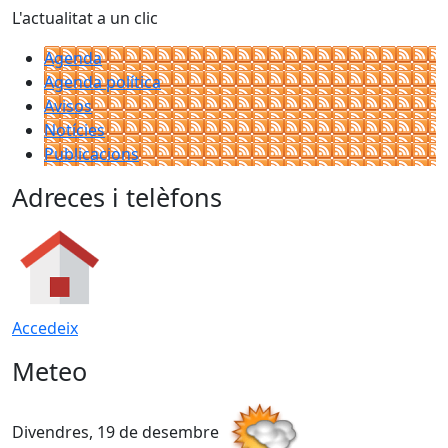
L'actualitat a un clic
Agenda
Agenda política
Avisos
Notícies
Publicacions
Adreces i telèfons
Accedeix
Meteo
Divendres, 19 de desembre
D