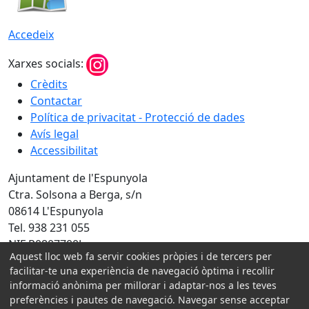
Accedeix
Xarxes socials:
Crèdits
Contactar
Política de privacitat - Protecció de dades
Avís legal
Accessibilitat
Ajuntament de l'Espunyola
Ctra. Solsona a Berga, s/n
08614 L'Espunyola
Tel. 938 231 055
NIF P0807700J
Aquest lloc web fa servir cookies pròpies i de tercers per
facilitar-te una experiència de navegació òptima i recollir
Amb la col·laboració de:
informació anònima per millorar i adaptar-nos a les teves
preferències i pautes de navegació. Navegar sense acceptar