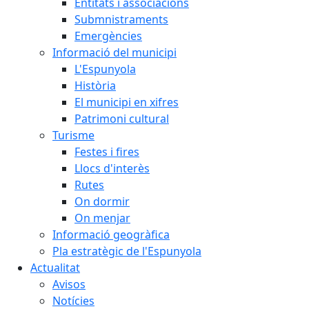
Entitats i associacions
Submnistraments
Emergències
Informació del municipi
L'Espunyola
Història
El municipi en xifres
Patrimoni cultural
Turisme
Festes i fires
Llocs d'interès
Rutes
On dormir
On menjar
Informació geogràfica
Pla estratègic de l'Espunyola
Actualitat
Avisos
Notícies