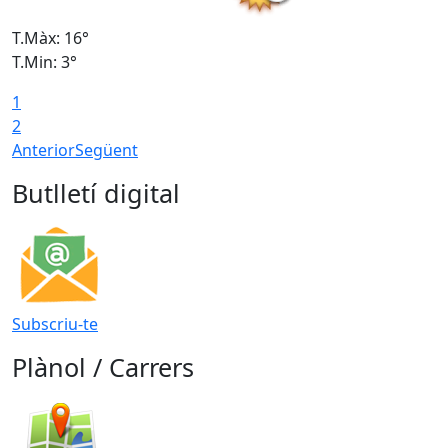
T.Màx: 16°
T
T.Min: 3°
T
1
T
2
Anterior
Següent
Butlletí digital
Subscriu-te
Plànol / Carrers