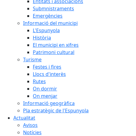
Entitats i associacions
Submnistraments
Emergències
Informació del municipi
L'Espunyola
Història
El municipi en xifres
Patrimoni cultural
Turisme
Festes i fires
Llocs d'interès
Rutes
On dormir
On menjar
Informació geogràfica
Pla estratègic de l'Espunyola
Actualitat
Avisos
Notícies