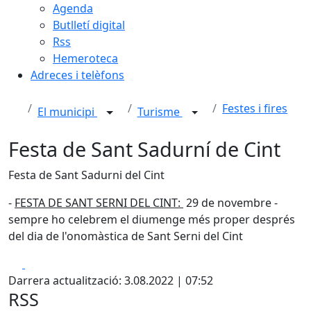
Agenda
Butlletí digital
Rss
Hemeroteca
Adreces i telèfons
Festes i fires
El municipi
Turisme
Festa de Sant Sadurní de Cint
Festa de Sant Sadurni del Cint
-
FESTA DE SANT SERNI DEL CINT:
29 de novembre -
sempre ho celebrem el diumenge més proper després
del dia de l'onomàstica de Sant Serni del Cint
Facebook
X
Darrera actualització: 3.08.2022 | 07:52
RSS