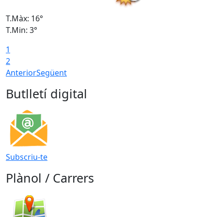
T.Màx: 16°
T
T.Min: 3°
T
1
T
2
Anterior
Següent
Butlletí digital
Subscriu-te
Plànol / Carrers