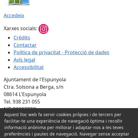
Accedeix
Xarxes socials:
Crèdits
Contactar
Política de privacitat - Protecció de dades
Avís legal
Accessibilitat
Ajuntament de l'Espunyola
Ctra. Solsona a Berga, s/n
08614 L'Espunyola
Tel. 938 231 055
NIF P0807700J
Aquest lloc web fa servir cookies pròpies i de tercers per
facilitar-te una experiència de navegació òptima i recollir
Amb la col·laboració de:
informació anònima per millorar i adaptar-nos a les teves
preferències i pautes de navegació. Navegar sense acceptar