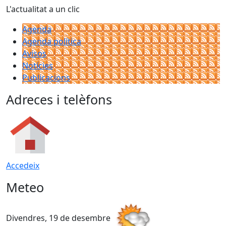
L'actualitat a un clic
Agenda
Agenda política
Avisos
Notícies
Publicacions
Adreces i telèfons
Accedeix
Meteo
Divendres, 19 de desembre
D