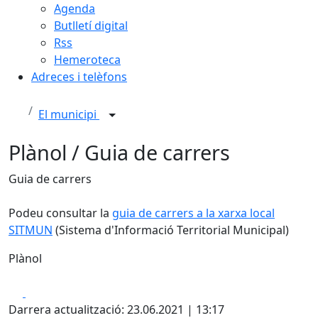
Agenda
Butlletí digital
Rss
Hemeroteca
Adreces i telèfons
El municipi
Plànol / Guia de carrers
Guia de carrers
Podeu consultar la
guia de carrers a la xarxa local
SITMUN
(Sistema d'Informació Territorial Municipal)
Plànol
Leaflet
| ©
OpenStreetMap
contributors
Facebook
X
+
Darrera actualització: 23.06.2021 | 13:17