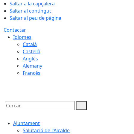
Saltar a la capçalera
Saltar al contingut
Saltar al peu de pàgina
Contactar
Idiomes
Català
Castellà
Anglès
Alemany
Francès
09.08.2026 | 10:03
Cercar:
Ajuntament
Salutació de l'Alcalde