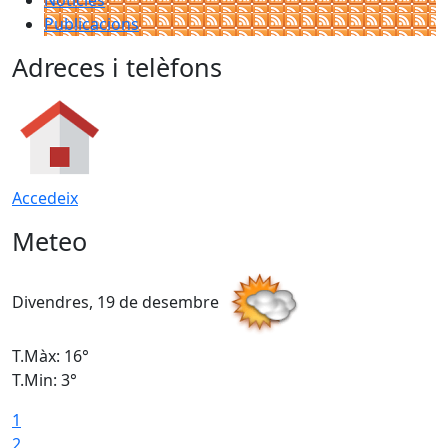
Notícies
Publicacions
Adreces i telèfons
Accedeix
Meteo
Divendres, 19 de desembre
D
T.Màx: 16°
T
T.Min: 3°
T
1
T
2