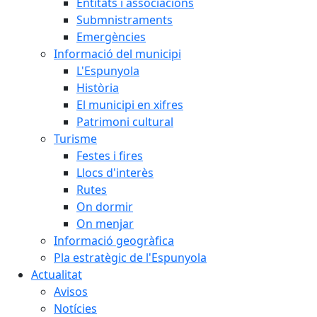
Entitats i associacions
Submnistraments
Emergències
Informació del municipi
L'Espunyola
Història
El municipi en xifres
Patrimoni cultural
Turisme
Festes i fires
Llocs d'interès
Rutes
On dormir
On menjar
Informació geogràfica
Pla estratègic de l'Espunyola
Actualitat
Avisos
Notícies