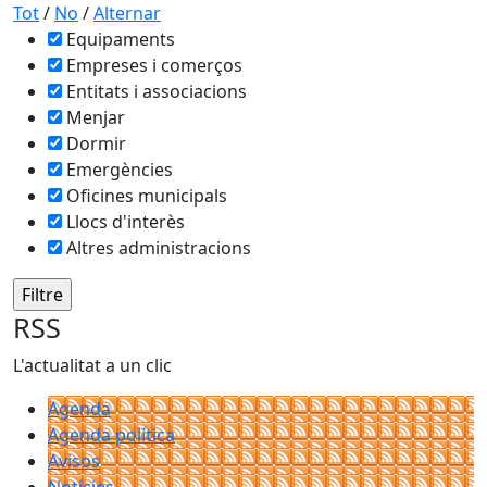
−
Tot
/
No
/
Alternar
Equipaments
Empreses i comerços
Entitats i associacions
Menjar
Dormir
Emergències
Oficines municipals
Llocs d'interès
Altres administracions
RSS
L'actualitat a un clic
Agenda
Agenda política
Avisos