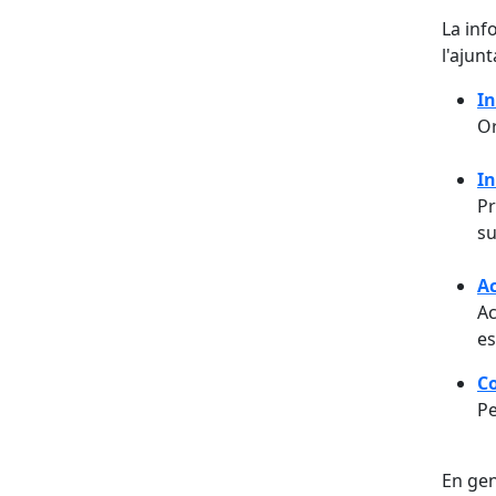
La inf
l'ajun
In
Or
In
Pr
su
Ac
Ac
es
Co
Pe
En gen