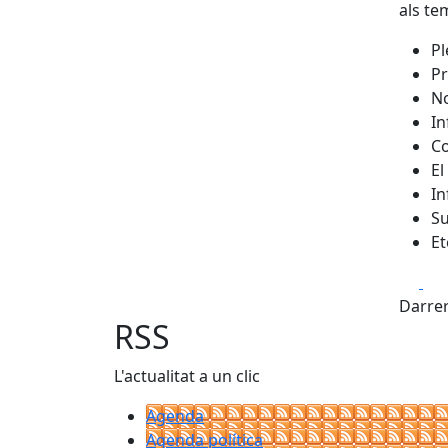
als te
Pl
Pr
No
In
Co
El
In
S
Et
Fa
Darrer
RSS
L'actualitat a un clic
Agenda
Agenda política