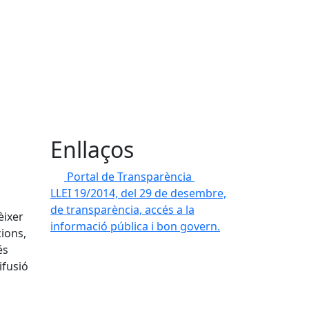
Enllaços
Portal de Transparència
LLEI 19/2014, del 29 de desembre,
de transparència, accés a la
èixer
informació pública i bon govern.
cions,
és
ifusió