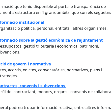
ormació que teniu disponible al portal e transparència de
tament s'estructura en 4 grans àmbits, que són els següetn
formació institucional
ganització política, personal, entitats i altres organismes.
formació sobre la gestió econòmica de l'ajuntament
essupostos, gestió tributaria i econòmica, patrimoni,
bvencions.
ció de govern i normativa
tes, acords, edictes, convocatòries, normatives, plans i
tratègies.
ntractes, convenis i subvencions
rfil del contractant, menors, organs i convenis de col·labor
eral podreu trobar informació relativa, entre altres inform