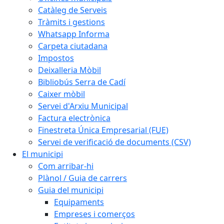
Catàleg de Serveis
Tràmits i gestions
Whatsapp Informa
Carpeta ciutadana
Impostos
Deixalleria Mòbil
Bibliobús Serra de Cadí
Caixer mòbil
Servei d'Arxiu Municipal
Factura electrònica
Finestreta Única Empresarial (FUE)
Servei de verificació de documents (CSV)
El municipi
Com arribar-hi
Plànol / Guia de carrers
Guia del municipi
Equipaments
Empreses i comerços