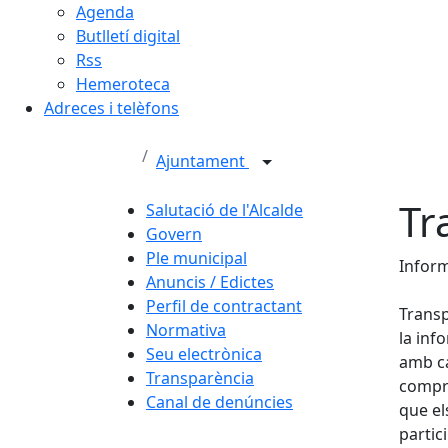
Agenda
Butlletí digital
Rss
Hemeroteca
Adreces i telèfons
Ajuntament
Tr
Salutació de l'Alcalde
Govern
Ple municipal
Inform
Anuncis / Edictes
Perfil de contractant
Transp
Normativa
la inf
Seu electrònica
amb ca
Transparència
compre
Canal de denúncies
que els
partic