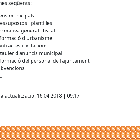
mes següents:
ens municipals
essupostos i plantilles
rmativa general i fiscal
formació d'urbanisme
ntractes i licitacions
 tauler d'anuncis municipal
formació del personal de l'ajuntament
ubvencions
c
cebook
X
a actualització: 16.04.2018 | 09:17