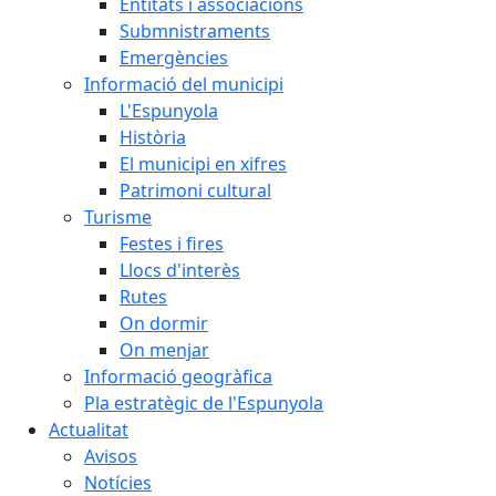
Entitats i associacions
Submnistraments
Emergències
Informació del municipi
L'Espunyola
Història
El municipi en xifres
Patrimoni cultural
Turisme
Festes i fires
Llocs d'interès
Rutes
On dormir
On menjar
Informació geogràfica
Pla estratègic de l'Espunyola
Actualitat
Avisos
Notícies