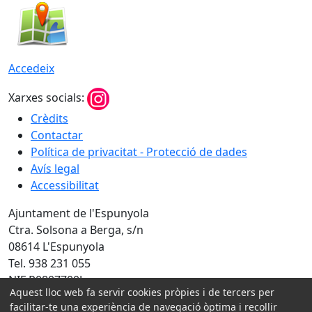
Accedeix
Xarxes socials:
Crèdits
Contactar
Política de privacitat - Protecció de dades
Avís legal
Accessibilitat
Ajuntament de l'Espunyola
Ctra. Solsona a Berga, s/n
08614 L'Espunyola
Tel. 938 231 055
NIF P0807700J
Aquest lloc web fa servir cookies pròpies i de tercers per
facilitar-te una experiència de navegació òptima i recollir
Amb la col·laboració de: