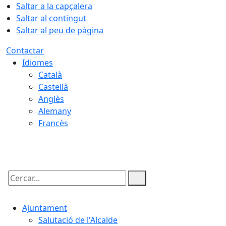
Saltar a la capçalera
Saltar al contingut
Saltar al peu de pàgina
Contactar
Idiomes
Català
Castellà
Anglès
Alemany
Francès
09.08.2026 | 08:02
Cercar:
Ajuntament
Salutació de l'Alcalde