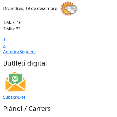
Divendres, 19 de desembre
D
T.Màx: 16°
T
T.Min: 3°
T
1
T
2
Anterior
Següent
Butlletí digital
Subscriu-te
Plànol / Carrers