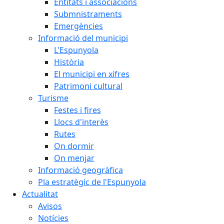
Entitats i associacions
Submnistraments
Emergències
Informació del municipi
L'Espunyola
Història
El municipi en xifres
Patrimoni cultural
Turisme
Festes i fires
Llocs d'interès
Rutes
On dormir
On menjar
Informació geogràfica
Pla estratègic de l'Espunyola
Actualitat
Avisos
Notícies