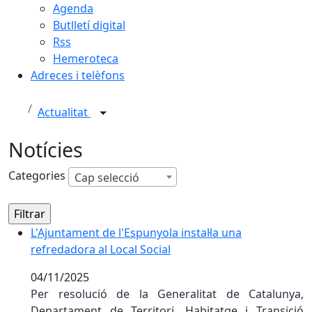
Agenda
Butlletí digital
Rss
Hemeroteca
Adreces i telèfons
Actualitat
Notícies
Categories
Cap selecció
L'Ajuntament de l'Espunyola instal·la una refredadora a
L'Ajuntament de l'Espunyola instal·la una
refredadora al Local Social
04/11/2025
Per resolució de la Generalitat de Catalunya,
Departament de Territori, Habitatge i Transició