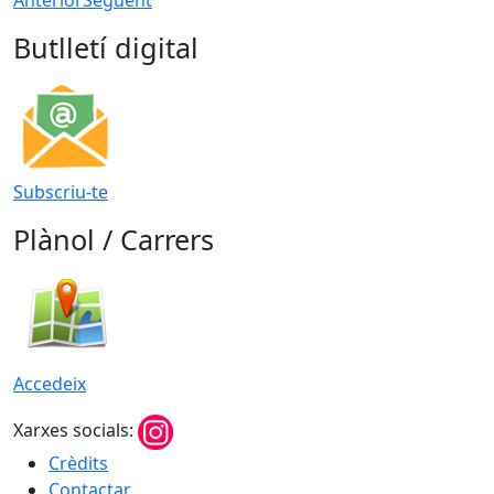
Anterior
Següent
Butlletí digital
Subscriu-te
Plànol / Carrers
Accedeix
Xarxes socials:
Crèdits
Contactar