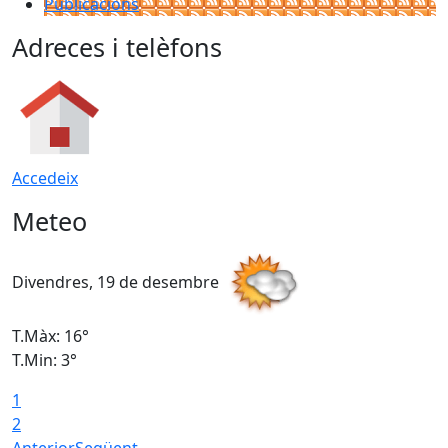
Publicacions
Adreces i telèfons
Accedeix
Meteo
Divendres, 19 de desembre
D
T.Màx: 16°
T
T.Min: 3°
T
1
T
2