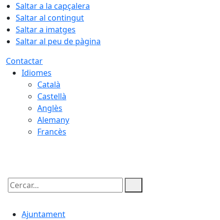
Saltar a la capçalera
Saltar al contingut
Saltar a imatges
Saltar al peu de pàgina
Contactar
Idiomes
Català
Castellà
Anglès
Alemany
Francès
08.08.2026 | 18:34
Cercar:
Ajuntament