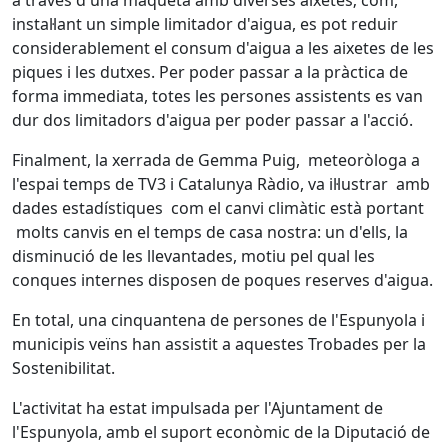
a través d'una maqueta amb diverses aixetes; com,
instal·lant un simple limitador d'aigua, es pot reduir
considerablement el consum d'aigua a les aixetes de les
piques i les dutxes. Per poder passar a la pràctica de
forma immediata, totes les persones assistents es van
dur dos limitadors d'aigua per poder passar a l'acció.
Finalment, la xerrada de Gemma Puig, meteoròloga a
l'espai temps de TV3 i Catalunya Ràdio, va il·lustrar amb
dades estadístiques com el canvi climàtic està portant
molts canvis en el temps de casa nostra: un d'ells, la
disminució de les llevantades, motiu pel qual les
conques internes disposen de poques reserves d'aigua.
En total, una cinquantena de persones de l'Espunyola i
municipis veïns han assistit a aquestes Trobades per la
Sostenibilitat.
L'activitat ha estat impulsada per l'Ajuntament de
l'Espunyola, amb el suport econòmic de la Diputació de