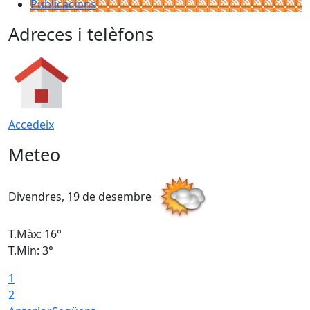
Publicacions
Adreces i telèfons
Accedeix
Meteo
Divendres, 19 de desembre
D
T.Màx: 16°
T
T.Min: 3°
T
1
T
2