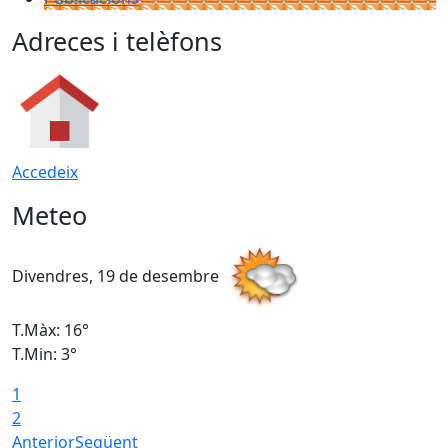
Adreces i telèfons
Accedeix
Meteo
Divendres, 19 de desembre
D
T.Màx: 16°
T
T.Min: 3°
T
1
T
2
Anterior
Següent