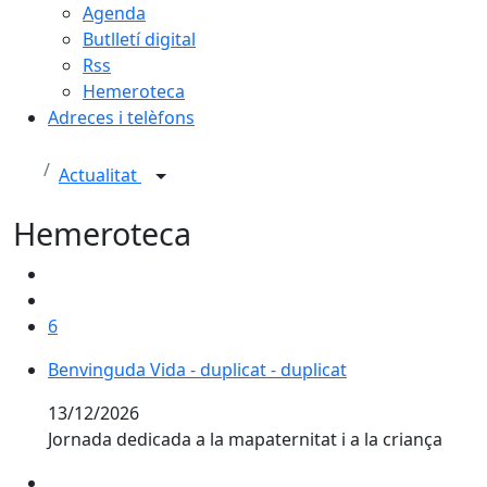
Agenda
Butlletí digital
Rss
Hemeroteca
Adreces i telèfons
Actualitat
Hemeroteca
6
Benvinguda Vida - duplicat - duplicat
Benvinguda Vida - duplicat - duplicat
13/12/2026
Jornada dedicada a la mapaternitat i a la criança