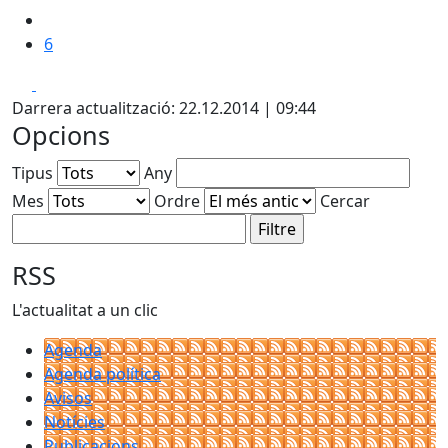
6
Facebook
X
Darrera actualització: 22.12.2014 | 09:44
Opcions
Tipus
Any
Mes
Ordre
Cercar
RSS
L'actualitat a un clic
Agenda
Agenda política
Avisos
Notícies
Publicacions