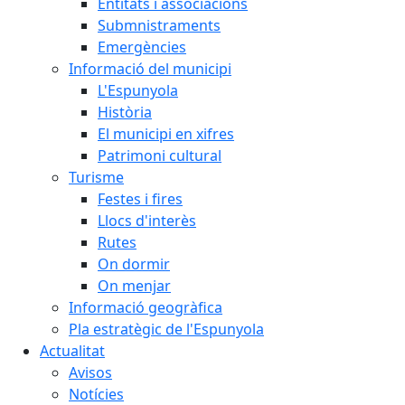
Entitats i associacions
Submnistraments
Emergències
Informació del municipi
L'Espunyola
Història
El municipi en xifres
Patrimoni cultural
Turisme
Festes i fires
Llocs d'interès
Rutes
On dormir
On menjar
Informació geogràfica
Pla estratègic de l'Espunyola
Actualitat
Avisos
Notícies