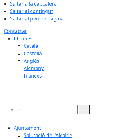
Saltar a la capçalera
Saltar al contingut
Saltar al peu de pàgina
Contactar
Idiomes
Català
Castellà
Anglès
Alemany
Francès
06.08.2026 | 02:52
Cercar:
Ajuntament
Salutació de l'Alcalde