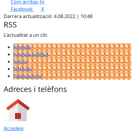
Com arribar-hi
Leaflet
| ©
OpenStreetMap
contributors
Facebook
X
+
Darrera actualització: 4.08.2022 | 10:48
−
RSS
L'actualitat a un clic
Agenda
Agenda política
Avisos
Notícies
Publicacions
Adreces i telèfons
Accedeix