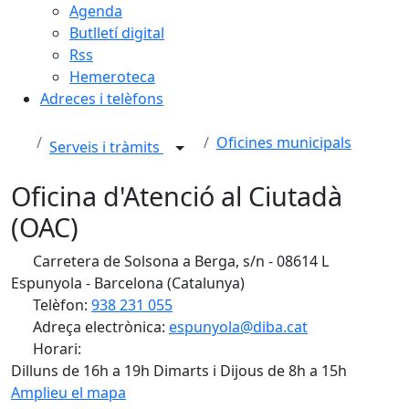
Agenda
Butlletí digital
Rss
Hemeroteca
Adreces i telèfons
Oficines municipals
Serveis i tràmits
Oficina d'Atenció al Ciutadà
(OAC)
Carretera de Solsona a Berga, s/n - 08614 L
Espunyola - Barcelona (Catalunya)
Telèfon:
938 231 055
Adreça electrònica:
espunyola@diba.cat
Horari:
Dilluns de 16h a 19h Dimarts i Dijous de 8h a 15h
Amplieu el mapa