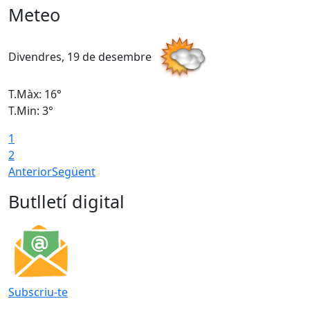
Meteo
Divendres, 19 de desembre
D
T.Màx: 16°
T
T.Min: 3°
T
1
T
2
Anterior
Següent
Butlletí digital
Subscriu-te