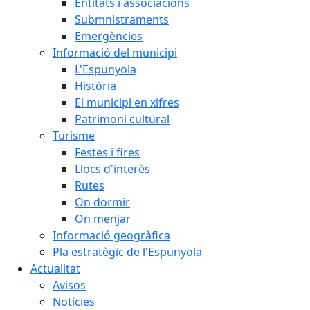
Entitats i associacions
Submnistraments
Emergències
Informació del municipi
L'Espunyola
Història
El municipi en xifres
Patrimoni cultural
Turisme
Festes i fires
Llocs d'interès
Rutes
On dormir
On menjar
Informació geogràfica
Pla estratègic de l'Espunyola
Actualitat
Avisos
Notícies