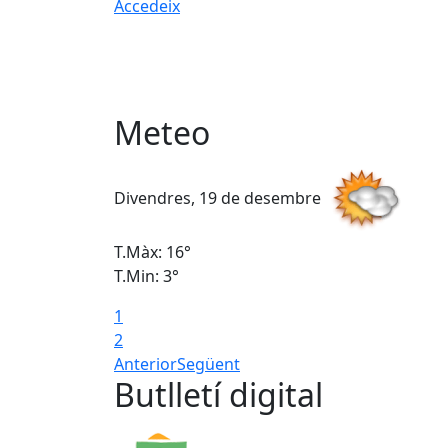
Accedeix
Meteo
Divendres, 19 de desembre
T.Màx: 16°
T.Min: 3°
1
2
Anterior
Següent
Butlletí digital