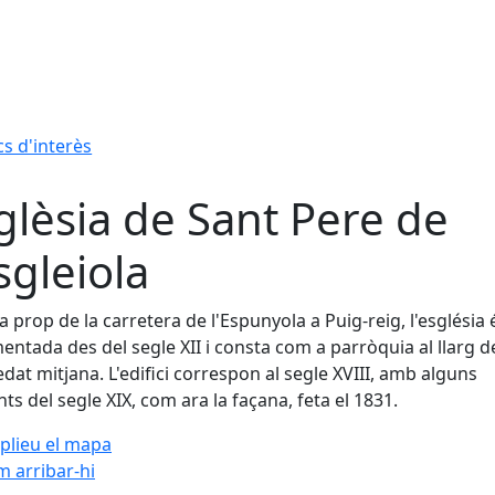
cs d'interès
glèsia de Sant Pere de
Esgleiola
a prop de la carretera de l'Espunyola a Puig-reig, l'església 
ntada des del segle XII i consta com a parròquia al llarg de
edat mitjana. L'edifici correspon al segle XVIII, amb alguns
ts del segle XIX, com ara la façana, feta el 1831.
plieu el mapa
 arribar-hi
Leaflet
| ©
OpenStreetMap
con