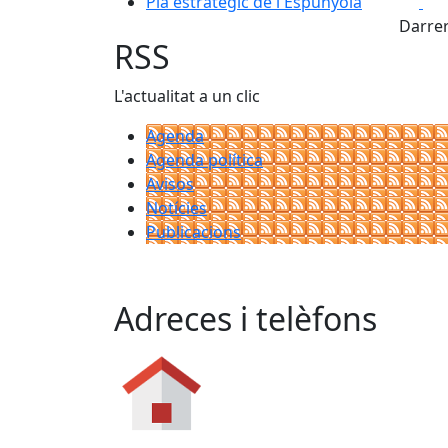
Fa
Pla estratègic de l'Espunyola
+
Darrer
−
RSS
L'actualitat a un clic
Agenda
Agenda política
Avisos
Notícies
Publicacions
Adreces i telèfons