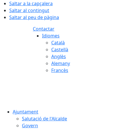
Saltar a la capçalera
Saltar al contingut
Saltar al peu de pàgina
Contactar
Idiomes
Català
Castellà
Anglès
Alemany
Francès
07.08.2026 | 22:30
Ajuntament
Salutació de l'Alcalde
Govern