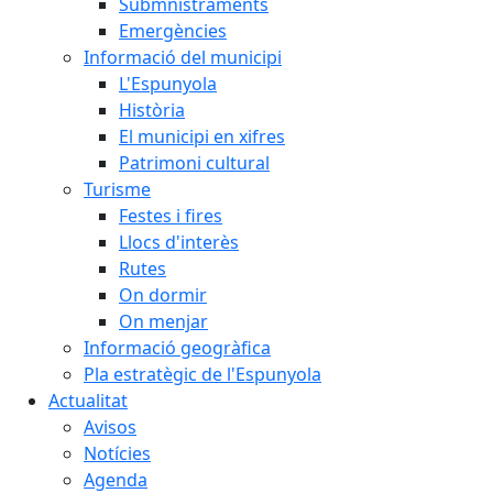
Submnistraments
Emergències
Informació del municipi
L'Espunyola
Història
El municipi en xifres
Patrimoni cultural
Turisme
Festes i fires
Llocs d'interès
Rutes
On dormir
On menjar
Informació geogràfica
Pla estratègic de l'Espunyola
Actualitat
Avisos
Notícies
Agenda