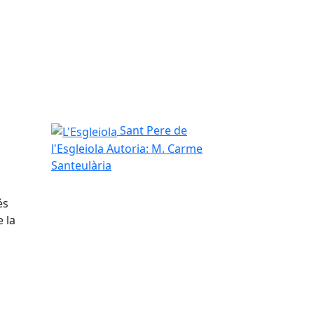
L'Esgleiola
Sant Pere de
l'Esgleiola
Autoria: M. Carme
Santeulària
és
 la
tributors