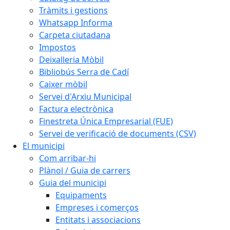
Tràmits i gestions
Whatsapp Informa
Carpeta ciutadana
Impostos
Deixalleria Mòbil
Bibliobús Serra de Cadí
Caixer mòbil
Servei d'Arxiu Municipal
Factura electrònica
Finestreta Única Empresarial (FUE)
Servei de verificació de documents (CSV)
El municipi
Com arribar-hi
Plànol / Guia de carrers
Guia del municipi
Equipaments
Empreses i comerços
Entitats i associacions