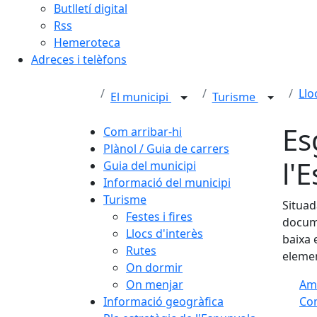
Butlletí digital
Rss
Hemeroteca
Adreces i telèfons
Llo
El municipi
Turisme
Es
Com arribar-hi
Plànol / Guia de carrers
l'
Guia del municipi
Informació del municipi
Turisme
Situad
Festes i fires
docume
Llocs d'interès
baixa 
Rutes
elemen
On dormir
On menjar
Am
Informació geogràfica
Com