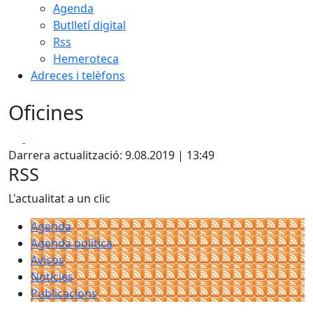
Agenda
Butlletí digital
Rss
Hemeroteca
Adreces i telèfons
Oficines
Facebook
X
Darrera actualització: 9.08.2019 | 13:49
RSS
L'actualitat a un clic
Agenda
Agenda política
Avisos
Notícies
Publicacions