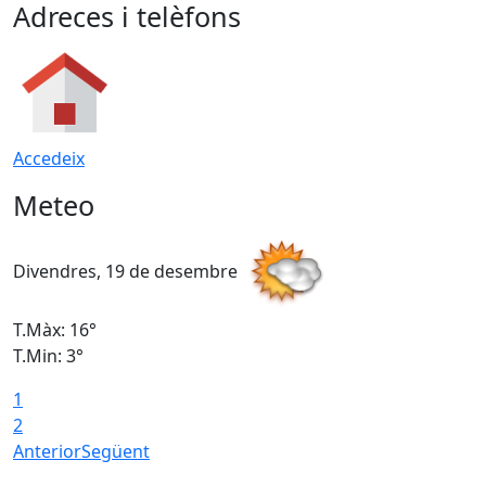
Adreces i telèfons
Accedeix
Meteo
Divendres, 19 de desembre
D
T.Màx: 16°
T
T.Min: 3°
T
1
T
2
Anterior
Següent