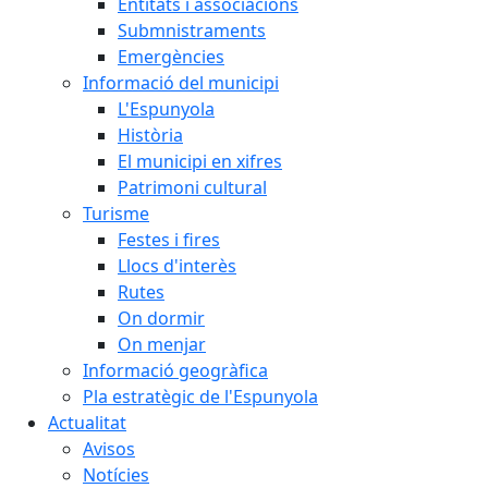
Entitats i associacions
Submnistraments
Emergències
Informació del municipi
L'Espunyola
Història
El municipi en xifres
Patrimoni cultural
Turisme
Festes i fires
Llocs d'interès
Rutes
On dormir
On menjar
Informació geogràfica
Pla estratègic de l'Espunyola
Actualitat
Avisos
Notícies