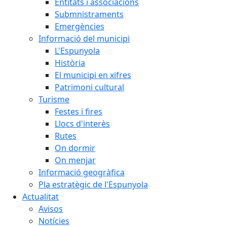
Entitats i associacions
Submnistraments
Emergències
Informació del municipi
L'Espunyola
Història
El municipi en xifres
Patrimoni cultural
Turisme
Festes i fires
Llocs d'interès
Rutes
On dormir
On menjar
Informació geogràfica
Pla estratègic de l'Espunyola
Actualitat
Avisos
Notícies