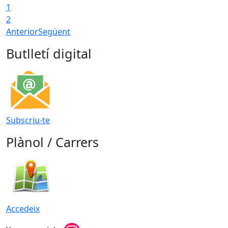
1
T
2
Anterior
Següent
Butlletí digital
Subscriu-te
Plànol / Carrers
Accedeix