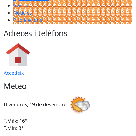
Avisos
Notícies
Publicacions
Adreces i telèfons
Accedeix
Meteo
Divendres, 19 de desembre
D
T.Màx: 16°
T
T.Min: 3°
T