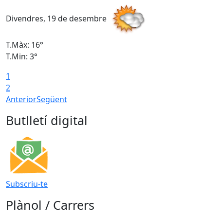
Divendres, 19 de desembre
D
T.Màx: 16°
T
T.Min: 3°
T
1
T
2
Anterior
Següent
Butlletí digital
Subscriu-te
Plànol / Carrers