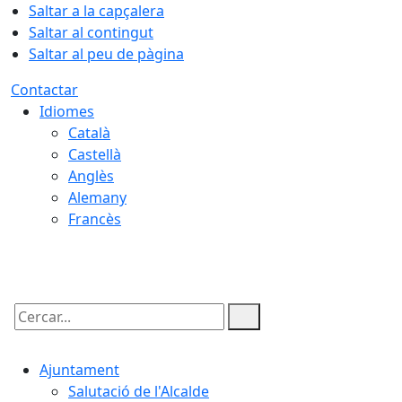
Saltar a la capçalera
Saltar al contingut
Saltar al peu de pàgina
Contactar
Idiomes
Català
Castellà
Anglès
Alemany
Francès
08.08.2026 | 20:38
Cercar:
Ajuntament
Salutació de l'Alcalde