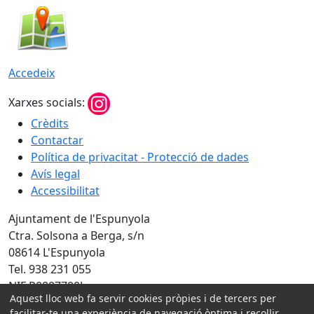
Accedeix
Xarxes socials:
Crèdits
Contactar
Política de privacitat - Protecció de dades
Avís legal
Accessibilitat
Ajuntament de l'Espunyola
Ctra. Solsona a Berga, s/n
08614 L'Espunyola
Tel. 938 231 055
NIF P0807700J
Aquest lloc web fa servir cookies pròpies i de tercers per
Amb la col·laboració de:
facilitar-te una experiència de navegació òptima i recollir