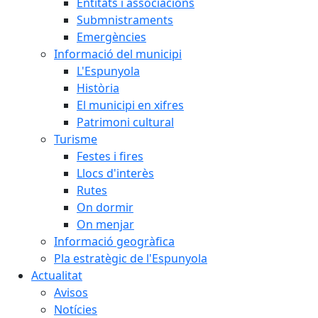
Entitats i associacions
Submnistraments
Emergències
Informació del municipi
L'Espunyola
Història
El municipi en xifres
Patrimoni cultural
Turisme
Festes i fires
Llocs d'interès
Rutes
On dormir
On menjar
Informació geogràfica
Pla estratègic de l'Espunyola
Actualitat
Avisos
Notícies