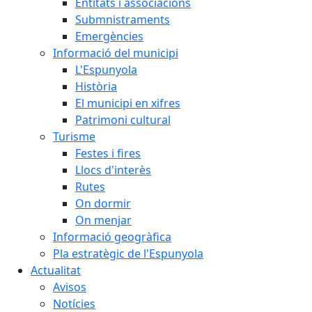
Entitats i associacions
Submnistraments
Emergències
Informació del municipi
L'Espunyola
Història
El municipi en xifres
Patrimoni cultural
Turisme
Festes i fires
Llocs d'interès
Rutes
On dormir
On menjar
Informació geogràfica
Pla estratègic de l'Espunyola
Actualitat
Avisos
Notícies