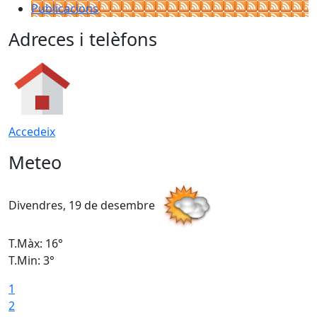
Publicacions
Adreces i telèfons
Accedeix
Meteo
Divendres, 19 de desembre
D
T.Màx: 16°
T
T.Min: 3°
T
1
T
2