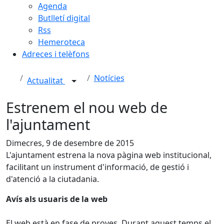
Agenda
Butlletí digital
Rss
Hemeroteca
Adreces i telèfons
Notícies
Actualitat
Estrenem el nou web de
l'ajuntament
Dimecres, 9 de desembre de 2015
L'ajuntament estrena la nova pàgina web institucional,
facilitant un instrument d'informació, de gestió i
d'atenció a la ciutadania.
Avís als usuaris de la web
El web està en fase de proves. Durant aquest temps el