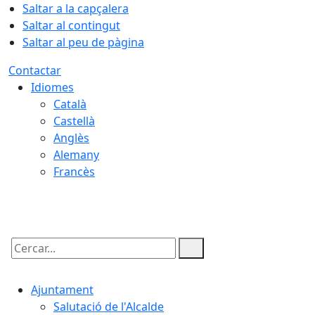
Saltar a la capçalera
Saltar al contingut
Saltar al peu de pàgina
Contactar
Idiomes
Català
Castellà
Anglès
Alemany
Francès
10.08.2026 | 06:06
Cercar:
Ajuntament
Salutació de l'Alcalde