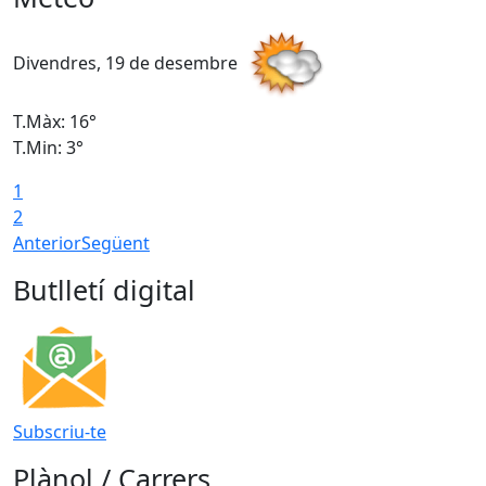
Divendres, 19 de desembre
D
T.Màx: 16°
T
T.Min: 3°
T
1
T
2
Anterior
Següent
Butlletí digital
Subscriu-te
Plànol / Carrers