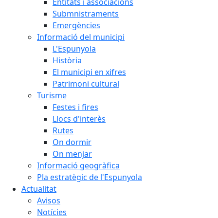
Entitats i associacions
Submnistraments
Emergències
Informació del municipi
L'Espunyola
Història
El municipi en xifres
Patrimoni cultural
Turisme
Festes i fires
Llocs d'interès
Rutes
On dormir
On menjar
Informació geogràfica
Pla estratègic de l'Espunyola
Actualitat
Avisos
Notícies