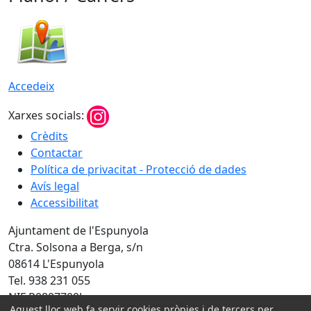
Accedeix
Xarxes socials:
Crèdits
Contactar
Política de privacitat - Protecció de dades
Avís legal
Accessibilitat
Ajuntament de l'Espunyola
Ctra. Solsona a Berga, s/n
08614 L'Espunyola
Tel. 938 231 055
NIF P0807700J
Aquest lloc web fa servir cookies pròpies i de tercers per