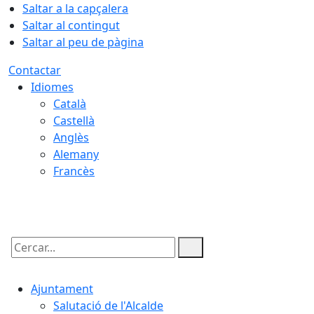
Saltar a la capçalera
Saltar al contingut
Saltar al peu de pàgina
Contactar
Idiomes
Català
Castellà
Anglès
Alemany
Francès
08.08.2026 | 05:12
Cercar:
Ajuntament
Salutació de l'Alcalde