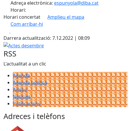
Adreça electrònica:
espunyola@diba.cat
Horari:
Horari concertat
Amplieu el mapa
Com arribar-hi
Leaflet
| ©
OpenStreetMap
contributors
Facebook
X
+
Darrera actualització: 7.12.2022 | 08:09
−
Actes desembre
RSS
L'actualitat a un clic
Agenda
Agenda política
Avisos
Notícies
Publicacions
Adreces i telèfons