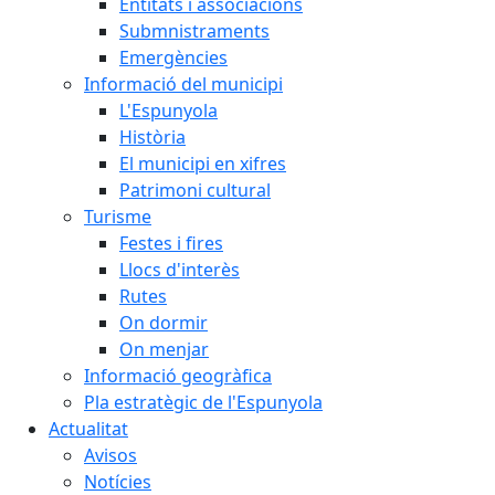
Entitats i associacions
Submnistraments
Emergències
Informació del municipi
L'Espunyola
Història
El municipi en xifres
Patrimoni cultural
Turisme
Festes i fires
Llocs d'interès
Rutes
On dormir
On menjar
Informació geogràfica
Pla estratègic de l'Espunyola
Actualitat
Avisos
Notícies