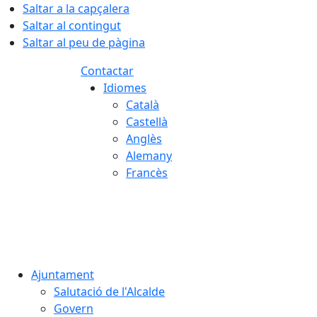
Saltar a la capçalera
Saltar al contingut
Saltar al peu de pàgina
Contactar
Idiomes
Català
Castellà
Anglès
Alemany
Francès
06.08.2026 | 13:41
Ajuntament
Salutació de l'Alcalde
Govern