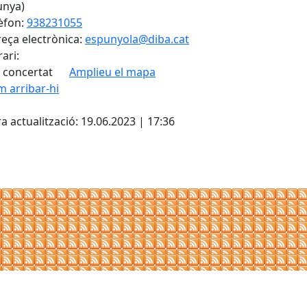
unya)
èfon:
938231055
eça electrònica:
espunyola@diba.cat
ari:
 concertat
Amplieu el mapa
 arribar-hi
Leaflet
| ©
OpenStreetMap
con
cebook
X
a actualització: 19.06.2023 | 17:36