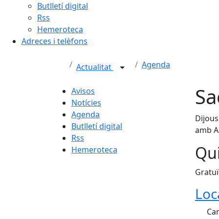
Butlletí digital
Rss
Hemeroteca
Adreces i telèfons
Agenda
Actualitat
Sa
Avisos
Notícies
Agenda
Dijous
Butlletí digital
amb A
Rss
Qui
Hemeroteca
Gratuï
Loc
Car