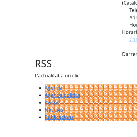
(Catal
Tel
Adr
Hor
Horari
Com
Fa
+
Darrer
−
RSS
L'actualitat a un clic
Agenda
Agenda política
Avisos
Notícies
Publicacions