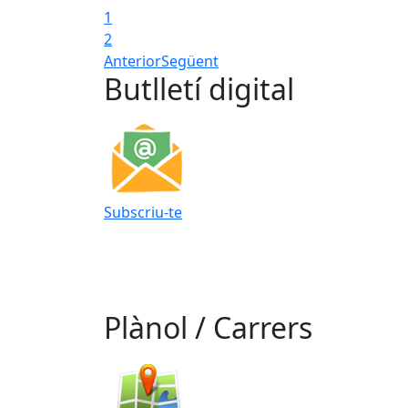
1
2
Anterior
Següent
Butlletí digital
Subscriu-te
Plànol / Carrers