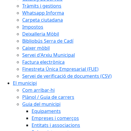
Tràmits i gestions
Whatsapp Informa
Carpeta ciutadana
Impostos
Deixalleria Mòbil
Bibliobús Serra de Cadí
Caixer mòbil
Servei d'Arxiu Municipal
Factura electrònica
Finestreta Única Empresarial (FUE)
Servei de verificació de documents (CSV)
El municipi
Com arribar-hi
Plànol / Guia de carrers
Guia del municipi
Equipaments
Empreses i comerços
Entitats i associacions