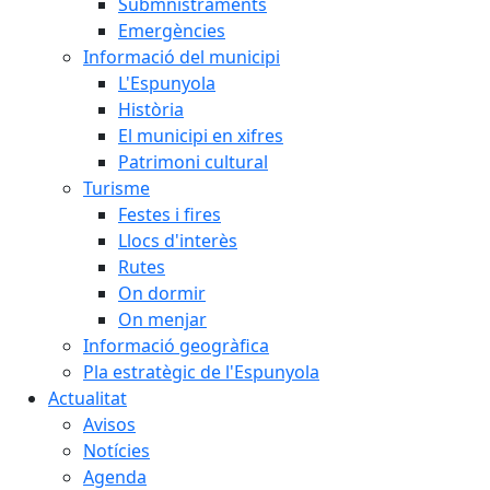
Submnistraments
Emergències
Informació del municipi
L'Espunyola
Història
El municipi en xifres
Patrimoni cultural
Turisme
Festes i fires
Llocs d'interès
Rutes
On dormir
On menjar
Informació geogràfica
Pla estratègic de l'Espunyola
Actualitat
Avisos
Notícies
Agenda