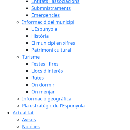
Entitats i associacions
Submnistraments
Emergències
Informació del municipi
L'Espunyola
Història
El municipi en xifres
Patrimoni cultural
Turisme
Festes i fires
Llocs d'interès
Rutes
On dormir
On menjar
Informació geogràfica
Pla estratègic de l'Espunyola
Actualitat
Avisos
Notícies