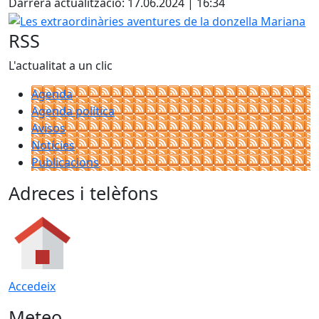
Darrera actualització: 17.06.2024 | 16:34
Les extraordinàries aventures de la donzella Mariana
RSS
L'actualitat a un clic
Agenda
Agenda política
Avisos
Notícies
Publicacions
Adreces i telèfons
Accedeix
Meteo