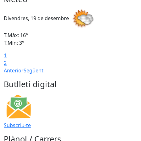
Divendres, 19 de desembre
D
T.Màx: 16°
T
T.Min: 3°
T
1
T
2
Anterior
Següent
Butlletí digital
Subscriu-te
Plànol / Carrers