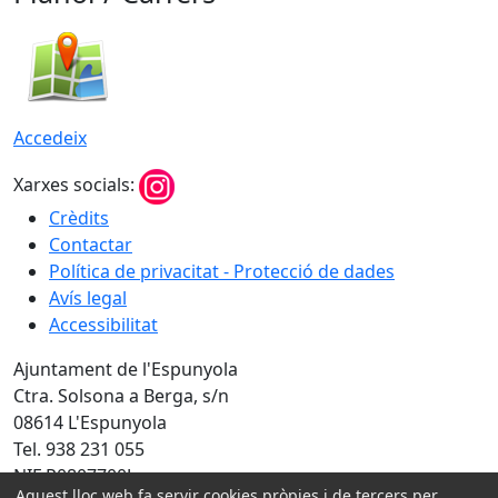
Accedeix
Xarxes socials:
Crèdits
Contactar
Política de privacitat - Protecció de dades
Avís legal
Accessibilitat
Ajuntament de l'Espunyola
Ctra. Solsona a Berga, s/n
08614 L'Espunyola
Tel. 938 231 055
NIF P0807700J
Aquest lloc web fa servir cookies pròpies i de tercers per