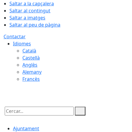
Saltar a la capçalera
Saltar al contingut
Saltar a imatges
Saltar al peu de pàgina
Contactar
Idiomes
Català
Castellà
Anglès
Alemany
Francès
09.08.2026 | 12:13
Cercar:
Ajuntament