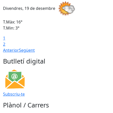
Divendres, 19 de desembre
D
T.Màx: 16°
T
T.Min: 3°
T
1
T
2
Anterior
Següent
Butlletí digital
Subscriu-te
Plànol / Carrers