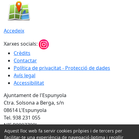
Accedeix
Xarxes socials:
Crèdits
Contactar
Política de privacitat - Protecció de dades
Avís legal
Accessibilitat
Ajuntament de l'Espunyola
Ctra. Solsona a Berga, s/n
08614 L'Espunyola
Tel. 938 231 055
NIF P0807700J
Aquest lloc web fa servir cookies pròpies i de tercers per
Amb la col·laboració de:
facilitar-te una experiència de navegació òptima i recollir