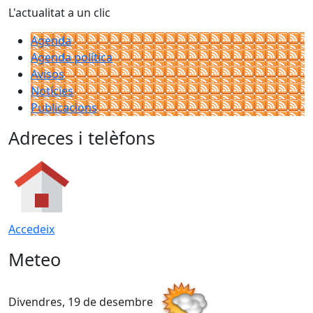
L'actualitat a un clic
Agenda
Agenda política
Avisos
Notícies
Publicacions
Adreces i telèfons
Accedeix
Meteo
Divendres, 19 de desembre
D