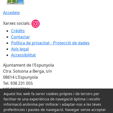
Accedeix
Xarxes socials:
Crèdits
Contactar
Política de privacitat - Protecció de dades
Avís legal
Accessibilitat
Ajuntament de l'Espunyola
Ctra. Solsona a Berga, s/n
08614 L'Espunyola
Tel. 938 231 055
NIF P0807700J
Aquest lloc web fa servir cookies pròpies i de tercers per
Amb la col·laboració de:
facilitar-te una experiència de navegació òptima i recollir
informació anònima per millorar i adaptar-nos a les teves
preferències i pautes de navegació. Navegar sense acceptar