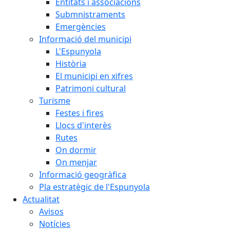
Entitats i associacions
Submnistraments
Emergències
Informació del municipi
L'Espunyola
Història
El municipi en xifres
Patrimoni cultural
Turisme
Festes i fires
Llocs d'interès
Rutes
On dormir
On menjar
Informació geogràfica
Pla estratègic de l'Espunyola
Actualitat
Avisos
Notícies