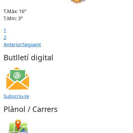
T.Màx: 16°
T
T.Min: 3°
T
1
T
2
Anterior
Següent
Butlletí digital
Subscriu-te
Plànol / Carrers