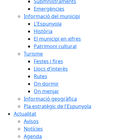
Submnistraments
Emergències
Informació del municipi
L'Espunyola
Història
El municipi en xifres
Patrimoni cultural
Turisme
Festes i fires
Llocs d'interès
Rutes
On dormir
On menjar
Informació geogràfica
Pla estratègic de l'Espunyola
Actualitat
Avisos
Notícies
Agenda