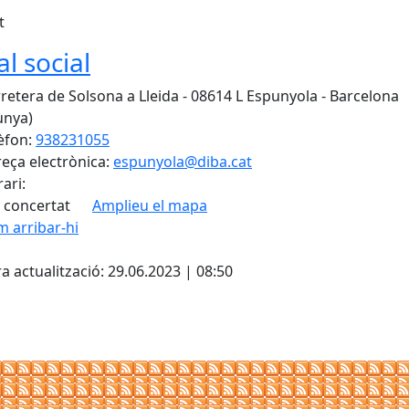
t
al social
retera de Solsona a Lleida - 08614 L Espunyola - Barcelona
unya)
èfon:
938231055
eça electrònica:
espunyola@diba.cat
ari:
 concertat
Amplieu el mapa
 arribar-hi
Leaflet
| ©
OpenStreetMap
con
cebook
X
a actualització: 29.06.2023 | 08:50