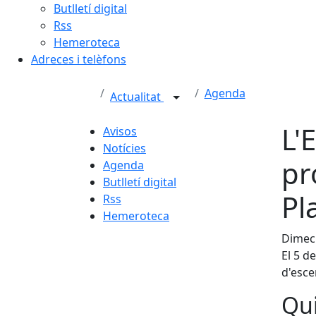
Butlletí digital
Rss
Hemeroteca
Adreces i telèfons
Agenda
Actualitat
L'
Avisos
Notícies
pr
Agenda
Butlletí digital
Pl
Rss
Hemeroteca
Dimecr
El 5 de
d'esce
Qui