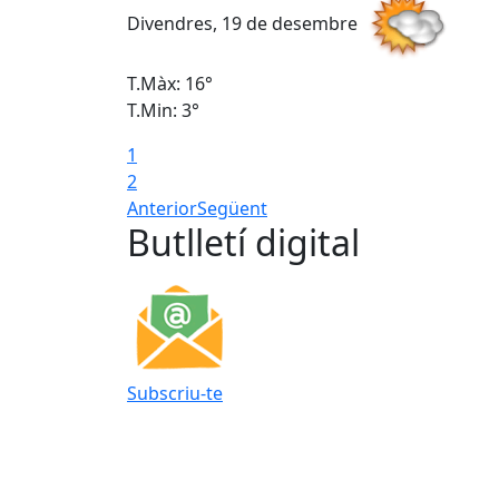
Divendres, 19 de desembre
T.Màx: 16°
T.Min: 3°
1
2
Anterior
Següent
Butlletí digital
Subscriu-te