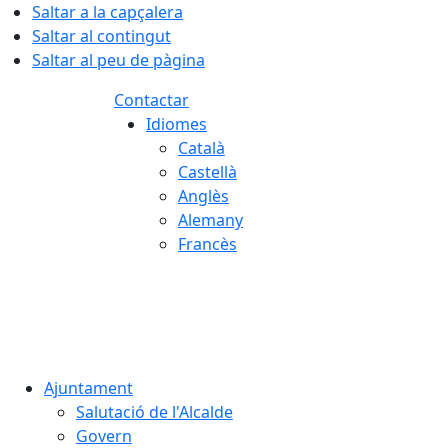
Saltar a la capçalera
Saltar al contingut
Saltar al peu de pàgina
Contactar
Idiomes
Català
Castellà
Anglès
Alemany
Francès
09.08.2026 | 10:17
Ajuntament
Salutació de l'Alcalde
Govern