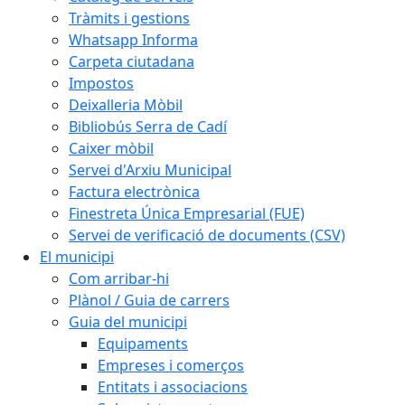
Tràmits i gestions
Whatsapp Informa
Carpeta ciutadana
Impostos
Deixalleria Mòbil
Bibliobús Serra de Cadí
Caixer mòbil
Servei d'Arxiu Municipal
Factura electrònica
Finestreta Única Empresarial (FUE)
Servei de verificació de documents (CSV)
El municipi
Com arribar-hi
Plànol / Guia de carrers
Guia del municipi
Equipaments
Empreses i comerços
Entitats i associacions