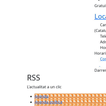
Gratuï
Loc
Car
(Catal
Tel
Adr
Hor
Horari
Com
Fa
+
Darrer
−
RSS
L'actualitat a un clic
Agenda
Agenda política